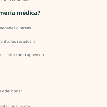
rmería médica?
rmedades o tareas
ento, los recados, el
ón clínica como apoyo no
 y del hogar.
ratación privada.