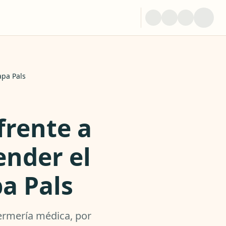
apa Pals
rente a
nder el
a Pals
ermería médica, por