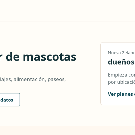
r de mascotas
Nueva Zelan
dueños
Empieza con
iajes, alimentación, paseos,
por ubicació
Ver planes 
idatos