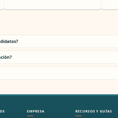
ndidatos?
ación?
OS
EMPRESA
RECURSOS Y GUÍAS