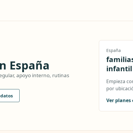
España
familia
en España
infantil
gular, apoyo interno, rutinas
Empieza con
por ubicació
idatos
Ver planes 