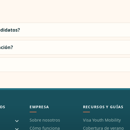
ndidatos?
ación?
OS
EMPRESA
RECURSOS Y GUÍAS
Sobre nosotros
Visa Youth Mobility
Cómo funciona
Cobertura de verano