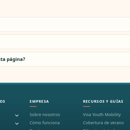
sta página?
OS
EMPRESA
RECURSOS Y GUÍAS
Sobre nosotros
Visa Youth Mobility
Cómo funciona
Cobertura de verano