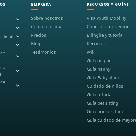
OS
EMPRESA
RECURSOS Y GUÍAS
Sobre nosotros
Visa Youth Mobility
Cómo funciona
Cobertura de verano
Precios
Bilingüe y tutoría
nfantil
Blog
Recursos
Testimonios
Wiki
 de
Guía au pair
 de
Guía nanny
s
Guía Babysitting
 de
Cuidado de niños
Guía tutoría
Guía pet sitting
Guía house sitting
Guía cuidado de mayor