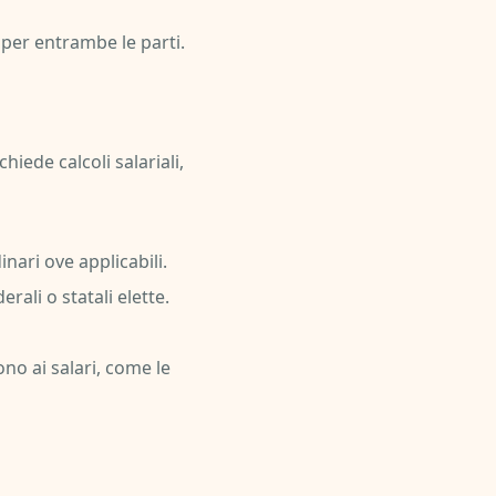
o per entrambe le parti.
iede calcoli salariali,
nari ove applicabili.
erali o statali elette.
no ai salari, come le