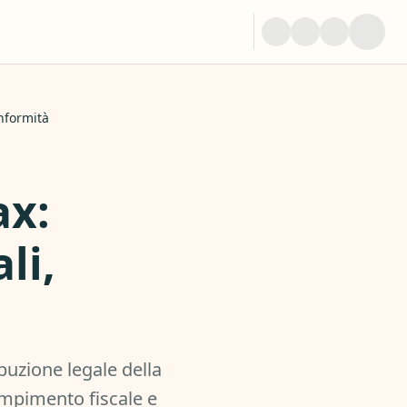
onformità
ax:
li,
buzione legale della
dempimento fiscale e