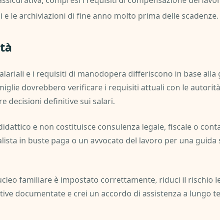
ssicurativa, compresi i requisiti di compensazione dei lavora
i e le archiviazioni di fine anno molto prima delle scadenze.
tà
salariali e i requisiti di manodopera differiscono in base all
lie dovrebbero verificare i requisiti attuali con le autorità 
e decisioni definitive sui salari.
idattico e non costituisce consulenza legale, fiscale o cont
lista in buste paga o un avvocato del lavoro per una guida 
cleo familiare è impostato correttamente, riduci il rischio leg
ative documentate e crei un accordo di assistenza a lungo te