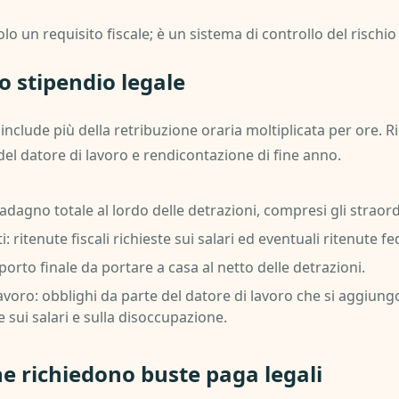
olo un requisito fiscale; è un sistema di controllo del rischi
o stipendio legale
lude più della retribuzione oraria moltiplicata per ore. Rich
del datore di lavoro e rendicontazione di fine anno.
dagno totale al lordo delle detrazioni, compresi gli straordi
 ritenute fiscali richieste sui salari ed eventuali ritenute fed
orto finale da portare a casa al netto delle detrazioni.
avoro: obblighi da parte del datore di lavoro che si aggiungo
 sui salari e sulla disoccupazione.
che richiedono buste paga legali