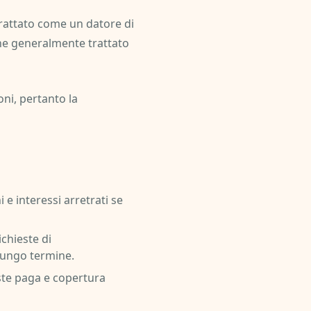
e trattato come un datore di
iene generalmente trattato
oni, pertanto la
 e interessi arretrati se
chieste di
 lungo termine.
uste paga e copertura