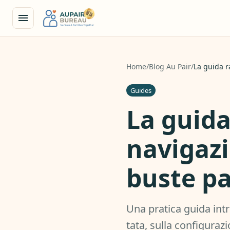
Home
/
Blog Au Pair
/
La guida r
Guides
La guida
navigazi
buste p
Una pratica guida intr
tata, sulla configuraz