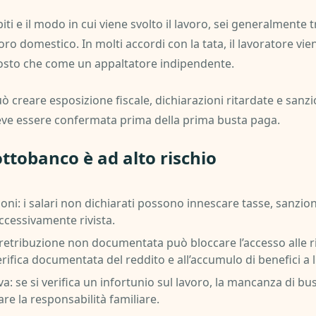
mpiti e il modo in cui viene svolto il lavoro, sei generalment
oro domestico. In molti accordi con la tata, il lavoratore v
osto che come un appaltatore indipendente.
uò creare esposizione fiscale, dichiarazioni ritardate e sanzi
deve essere confermata prima della prima busta paga.
ttobanco è ad alto rischio
ioni: i salari non dichiarati possono innescare tasse, sanzioni
ccessivamente rivista.
 retribuzione non documentata può bloccare l’accesso alle ri
erifica documentata del reddito e all’accumulo di benefici a
va: se si verifica un infortunio sul lavoro, la mancanza di b
e la responsabilità familiare.