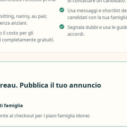
di contattare un candidato.
Usa messaggi e shortlist de
itting, nanny, au pair,
candidati con la tua famiglia
tenza anziani.
Segnala dubbi e usa le guide
il costo per gli
accordi.
ci completamente gratuiti.
ureau. Pubblica il tuo annuncio
i famiglia
te al checkout per i piani famiglia idonei.