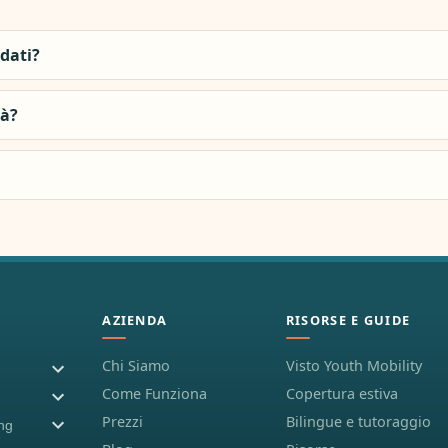
idati?
tà?
AZIENDA
RISORSE E GUIDE
Chi Siamo
Visto Youth Mobility
Come Funziona
Copertura estiva
Prezzi
Bilingue e tutoraggio
ing