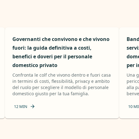
Governanti che convivono e che vivono
Band
fuori: la guida definitiva a costi,
servi
benefici e doveri per il personale
domes
domestico privato
per i
Confronta le colf che vivono dentro e fuori casa
Una g
in termini di costi, flessibilità, privacy e ambito
peric
del ruolo per scegliere il modello di personale
alla p
domestico giusto per la tua famiglia.
benve
12
MIN
10
MI