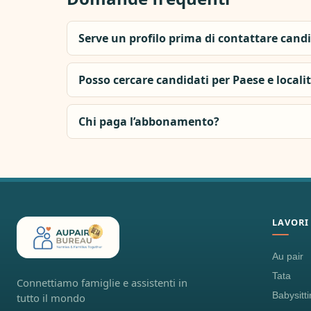
Serve un profilo prima di contattare cand
Posso cercare candidati per Paese e locali
Chi paga l’abbonamento?
LAVORI
Au pair
Tata
Connettiamo famiglie e assistenti in
Babysitt
tutto il mondo