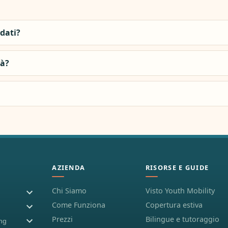
idati?
tà?
AZIENDA
RISORSE E GUIDE
Chi Siamo
Visto Youth Mobility
Come Funziona
Copertura estiva
Prezzi
Bilingue e tutoraggio
ing