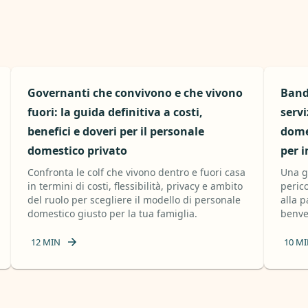
Governanti che convivono e che vivono
Band
fuori: la guida definitiva a costi,
servi
benefici e doveri per il personale
domes
domestico privato
per i
Confronta le colf che vivono dentro e fuori casa
Una g
in termini di costi, flessibilità, privacy e ambito
peric
del ruolo per scegliere il modello di personale
alla p
domestico giusto per la tua famiglia.
benve
12
MIN
10
MI