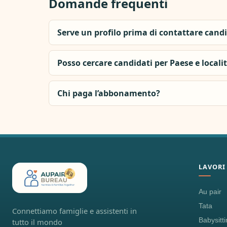
Domande frequenti
Serve un profilo prima di contattare cand
Posso cercare candidati per Paese e locali
Chi paga l’abbonamento?
LAVORI
Au pair
Tata
Connettiamo famiglie e assistenti in
Babysitt
tutto il mondo