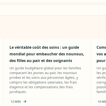
Le véritable coût des soins : un guide
Comm
mondial pour embaucher des nounous,
vos 
des filles au pair et des soignants
pour 
Un guide budgétaire global pour les familles
Un gu
comparant les jeunes au pair, les nounous
les j
privées et les soins aux personnes âgées, y
vérif
compris les obligations salariales, les frais
corrig
d'agence et les compensations des frais
possib
juridiques.
famill
12
MIN
10
MI