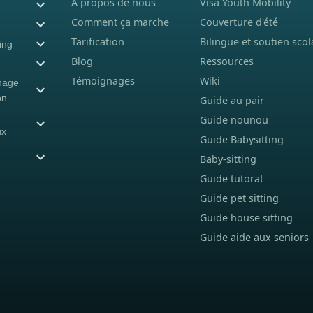
À propos de nous
Visa Youth Mobility
Comment ça marche
Couverture d'été
Tarification
Bilingue et soutien scol
ing
Blog
Ressources
Témoignages
Wiki
nage
on
Guide au pair
Guide nounou
ux
Guide Babysitting
Baby-sitting
Guide tutorat
Guide pet sitting
Guide house sitting
Guide aide aux seniors