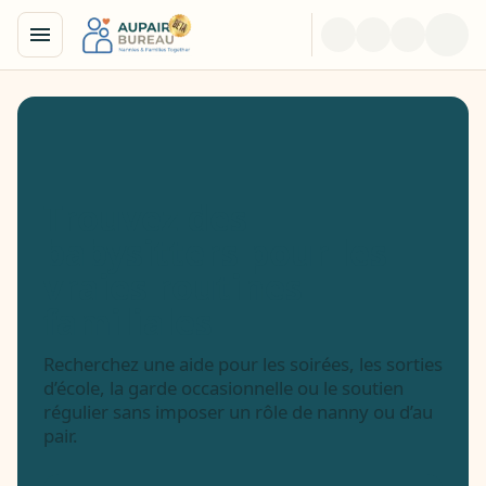
Trouvez des
babysitters pour les
vraies routines
familiales
Recherchez une aide pour les soirées, les sorties
d’école, la garde occasionnelle ou le soutien
régulier sans imposer un rôle de nanny ou d’au
pair.