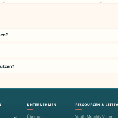
ben?
nutzen?
N
UNTERNEHMEN
RESSOURCEN & LEITF
Über uns
Youth Mobility Visum