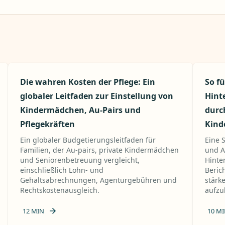
Die wahren Kosten der Pflege: Ein
So fü
globaler Leitfaden zur Einstellung von
Hint
Kindermädchen, Au-Pairs und
durch
Pflegekräften
Kind
Ein globaler Budgetierungsleitfaden für
Eine 
Familien, der Au-pairs, private Kindermädchen
und A
und Seniorenbetreuung vergleicht,
Hinte
einschließlich Lohn- und
Beric
Gehaltsabrechnungen, Agenturgebühren und
stärk
Rechtskostenausgleich.
aufzu
12
MIN
10
MI