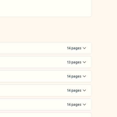
14
pages
13
pages
14
pages
14
pages
14
pages