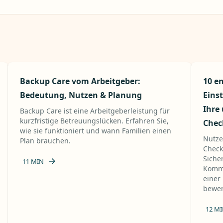
Backup Care vom Arbeitgeber:
10 e
Bedeutung, Nutzen & Planung
Eins
Ihre
Backup Care ist eine Arbeitgeberleistung für
kurzfristige Betreuungslücken. Erfahren Sie,
Chec
wie sie funktioniert und wann Familien einen
Nutze
Plan brauchen.
Check
Siche
11
MIN
Kommu
einer
bewer
12
MI