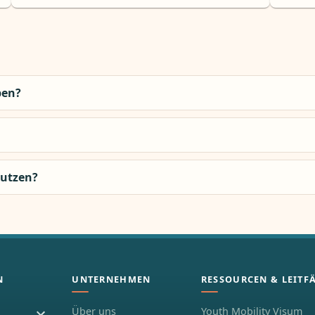
ben?
nutzen?
N
UNTERNEHMEN
RESSOURCEN & LEITF
Über uns
Youth Mobility Visum