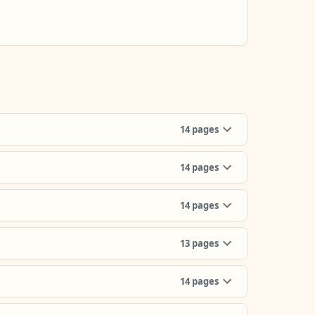
14
pages
14
pages
14
pages
13
pages
14
pages