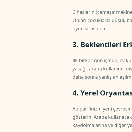
Cihazların (çamaşır makines
Onları çocuklarla düşük bas
oyun sırasında.
3. Beklentileri E
İlk birkaç gün içinde, ev k
yasağı, araba kullanımı, disi
daha sonra yanlış anlaşılma
4. Yerel Oryanta
Au pair'inizin yeni çevres
gösterin. Araba kullanacak
kaydolmalarına ve diğer ye