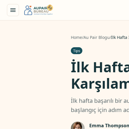
Home
/
Au Pair Blogu
/
İlk Hafta
Tips
İlk Hafta
Karşıla
İlk hafta başarılı bir 
başlangıç için adım a
Emma Thompso