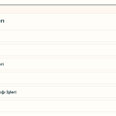
rı
eri
ğı İşleri