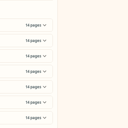
14
pages
14
pages
14
pages
14
pages
14
pages
14
pages
14
pages