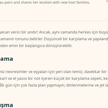
u pairs and shares her wisdom with new host families.
eyecan verici bir andır! Ancak, aynı zamanda herkes için büyük 
zamanın tonunu belirler. Düşünceli bir karşılama ve yapılandır
nden emin bir başlangıca dönüştürebilir.
ılama
emiz nevresimler ve eşyaları için yeri olan temiz, davetkar bi
kart ve el yazısı bir not içeren küçük bir karşılama sepeti, k
. İlk gün için çok fazla plan yapmayın; dinlenmelerine ve jet 
nışma