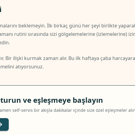
i
arını beklemeyin. İlk birkaç günü her şeyi birlikte yaparak 
manı rutini sırasında sizi gölgelemelerine (izlemelerine) iz
edin.
. Bir ilişki kurmak zaman alır. Bu ilk haftaya çaba harcayara
temelini atıyorsunuz.
uşturun ve eşleşmeye başlayın
men self-servis bir akışla dakikalar içinde size özel eşleşmeler alı