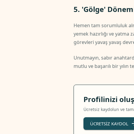
5. 'Gölge' Dönem
Hemen tam sorumluluk almal
yemek hazırlığı ve yatma za
görevleri yavaş yavaş devr
Unutmayın, sabır anahtardır
mutlu ve başarılı bir yılın 
Profilinizi ol
Ücretsiz kaydolun ve tama
ÜCRETSIZ KAYDOL