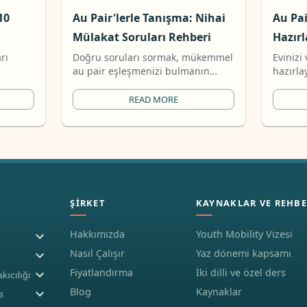
10
Au Pair'lerle Tanışma: Nihai
Au Pai
Mülakat Soruları Rehberi
Hazırl
Kontro
rı
Doğru soruları sormak, mükemmel
Evinizi
au pair eşleşmenizi bulmanın
hazırla
anahtarıdır. İşte mülakat sırasında
soruns
ne sormanız gerektiğine dair
için bu 
READ MORE
kapsamlı bir rehber.
ŞIRKET
KAYNAKLAR VE REHBE
Hakkımızda
Youth Mobility Vizesi
Nasıl Çalışır
Yaz dönemi kapsamı
Fiyatlandırma
İki dilli ve özel ders
kıcılığı
Blog
Kaynaklar
s