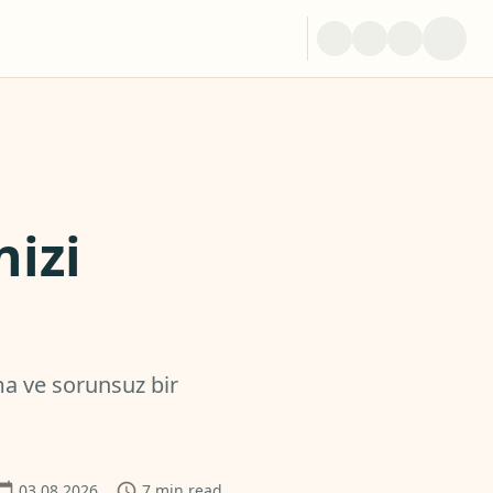
nizi
lama ve sorunsuz bir
03 08 2026
7
min read