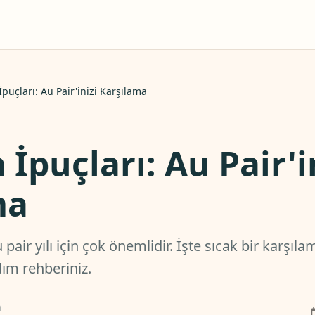
 İpuçları: Au Pair'inizi Karşılama
 İpuçları: Au Pair'i
ma
au pair yılı için çok önemlidir. İşte sıcak bir karşı
dım rehberiniz.
n