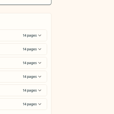
14
pages
14
pages
14
pages
14
pages
14
pages
14
pages