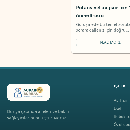
Potansiyel au pair için 
önemli soru
Görüşmede bu temel sorula
sorarak aileniz için doğru
eşleşmeyi bulun.
READ MORE
İŞLER
Au Pair
Dadı
Dünya çapında aileleri ve bakım
Bebek ba
sağlayıcılarını buluşturuyoruz
Özel der