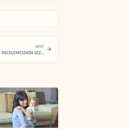
NEXT
I İNCELEMESININ GIZLI ANAHTARI: NEDEN MOTORLU TAŞIT KAYITL