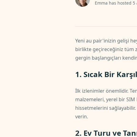
Emma has hosted 5 a
Yeni au pair'inizin gelişi h
birlikte geçireceğiniz tüm 
gergin başlangıçları kendi
1. Sıcak Bir Karş
İlk izlenimler önemlidir. T
malzemeleri, yerel bir SIM 
hissetmelerini sağlayabilir
verin.
2. Ev Turu ve Ta