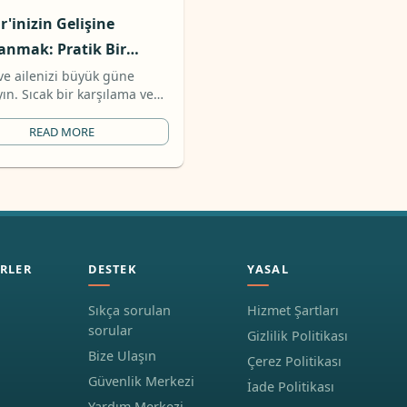
r'inizin Gelişine
anmak: Pratik Bir
l Listesi
 ve ailenizi büyük güne
yın. Sıcak bir karşılama ve
uz bir başlangıç sağlamak
kontrol listesini kullanın.
READ MORE
RLER
DESTEK
YASAL
Sıkça sorulan
Hizmet Şartları
sorular
Gizlilik Politikası
Bize Ulaşın
Çerez Politikası
Güvenlik Merkezi
İade Politikası
Yardım Merkezi