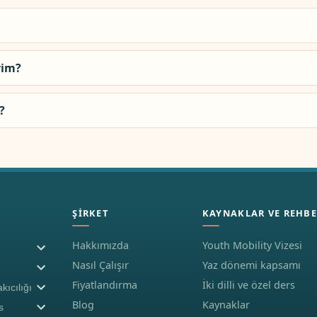
yim?
?
ŞIRKET
KAYNAKLAR VE REHBE
Hakkımızda
Youth Mobility Vizesi
Nasıl Çalışır
Yaz dönemi kapsamı
Fiyatlandırma
İki dilli ve özel ders
kıcılığı
Blog
Kaynaklar
s