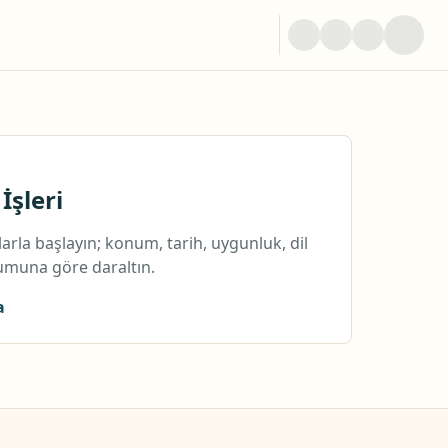
İşleri
arla başlayın; konum, tarih, uygunluk, dil
yumuna göre daraltın.
a