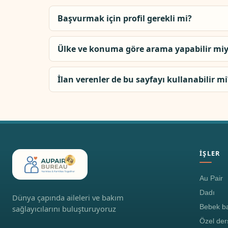
Başvurmak için profil gerekli mi?
Ülke ve konuma göre arama yapabilir mi
İlan verenler de bu sayfayı kullanabilir mi
İŞLER
Au Pair
Dadı
Dünya çapında aileleri ve bakım
Bebek ba
sağlayıcılarını buluşturuyoruz
Özel der