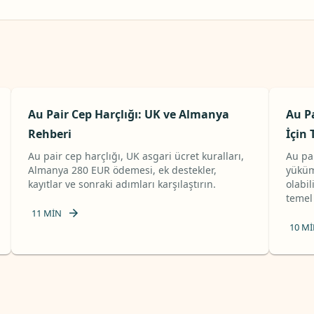
Au Pair Cep Harçlığı: UK ve Almanya
Au Pa
Rehberi
İçin
Au pair cep harçlığı, UK asgari ücret kuralları,
Au pai
Almanya 280 EUR ödemesi, ek destekler,
yüküm
kayıtlar ve sonraki adımları karşılaştırın.
olabi
temel
11
MIN
10
MI