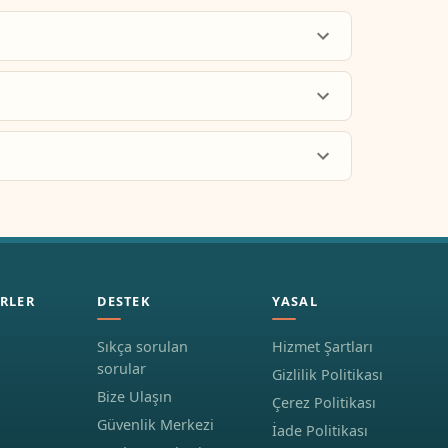
RLER
DESTEK
YASAL
Sıkça sorulan
Hizmet Şartları
sorular
Gizlilik Politikası
Bize Ulaşın
Çerez Politikası
Güvenlik Merkezi
İade Politikası