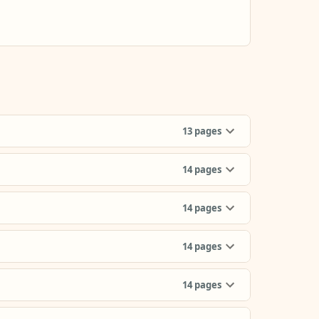
13
pages
14
pages
14
pages
14
pages
14
pages