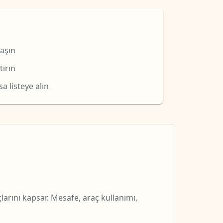
laşın
tırın
a listeye alın
çlarını kapsar. Mesafe, araç kullanımı,