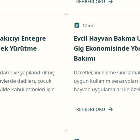
REHBERI OKU
12
min
Bakıcıyı Entegre
Evcil Hayvan Bakma U
öpek Yürütme
Gig Ekonomisinde Yön
Bakımı
ırların ve yapılandırılmış
Ücretler, inceleme sınırlamal
vlerde dadıları, çocuk
uygun kullanım senaryoları 
ekilde kabul etmeleri için
hayvan uygulamaları ile özel 
REHBERI OKU