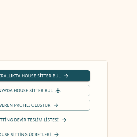
KRALLIK’TA HOUSE SITTER BUL
YA’DA HOUSE SITTER BUL
 VEREN PROFILI OLUŞTUR
TTING DEVIR TESLIM LISTESI
OUSE SITTING ÜCRETLERI