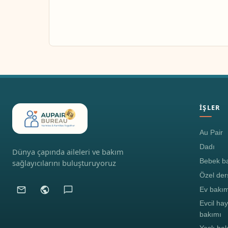
İŞLER
Au Pair
Dadı
Dünya çapında aileleri ve bakım
Bebek ba
sağlayıcılarını buluşturuyoruz
Özel der
Ev bakım
Evcil ha
bakımı