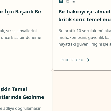
12
min
 İçin Başarılı Bir
Bir bakıcıyı işe alm
kritik soru: temel mü
, stres sinyallerini
Bu pratik 10 soruluk mülakat
 önce kısa bir deneme
muhakemesini, güvenlik karar
hayattaki güvenilirliğini iş
REHBERI OKU
işkin Temel
ayıtlarında Gezinme
lçe adliye doğrulamasını