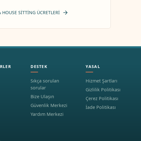
 HOUSE SITTING ÜCRETLERI
RLER
DESTEK
YASAL
Sıkça sorulan
Hizmet Şartları
sorular
Gizlilik Politikası
Bize Ulaşın
Çerez Politikası
Güvenlik Merkezi
İade Politikası
Yardım Merkezi