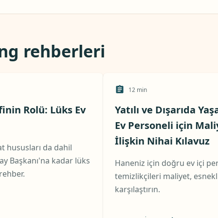
ing rehberleri
12
min
finin Rolü: Lüks Ev
Yatılı ve Dışarıda Yaş
Ev Personeli için Mali
İlişkin Nihai Kılavuz
t hususları da dahil
ay Başkanı'na kadar lüks
Haneniz için doğru ev içi per
 rehber.
temizlikçileri maliyet, esne
karşılaştırın.