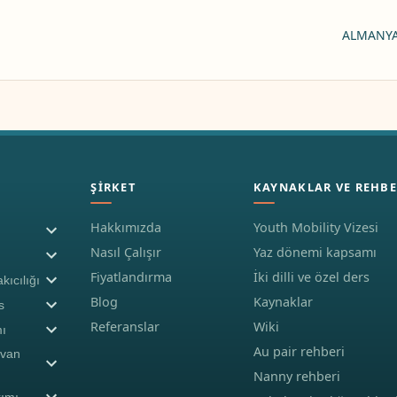
ALMANYA
ŞIRKET
KAYNAKLAR VE REHBE
Hakkımızda
Youth Mobility Vizesi
Nasıl Çalışır
Yaz dönemi kapsamı
Fiyatlandırma
İki dilli ve özel ders
kıcılığı
Blog
Kaynaklar
s
Referanslar
Wiki
ı
Au pair rehberi
yvan
Nanny rehberi