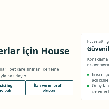
House sitting
terlar için House
Güvenil
Konaklama b
beklentilerin
lları, pet care sınırları, deneme
Erişim, gü
yla hazırlayın.
acil kişile
sitting
İlan veren profili
Onaydan 
ine bak
oluştur
deneme ko