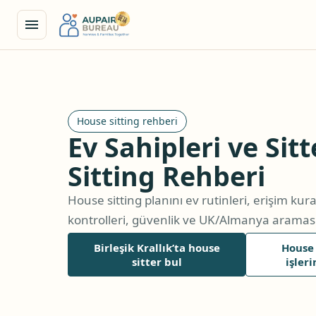
House sitting rehberi
Ev Sahipleri ve Sit
Sitting Rehberi
House sitting planını ev rutinleri, erişim kura
kontrolleri, güvenlik ve UK/Almanya araması
Birleşik Krallık’ta house
House 
sitter bul
işler