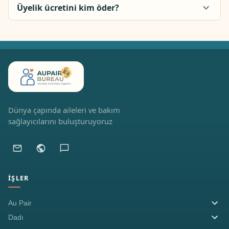
Üyelik ücretini kim öder?
Dünya çapında aileleri ve bakım
sağlayıcılarını buluşturuyoruz
İŞLER
Au Pair
Dadı