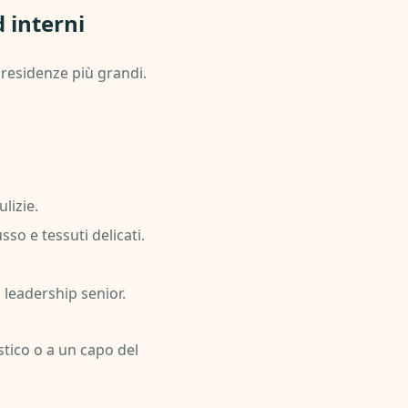
 interni
e residenze più grandi.
lizie.
sso e tessuti delicati.
a leadership senior.
stico o a un capo del