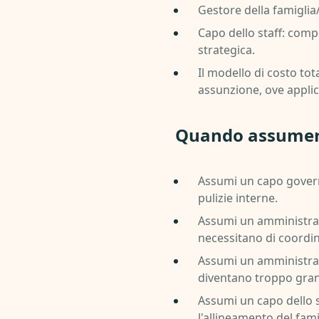
Gestore della famiglia
Capo dello staff: comp
strategica.
Il modello di costo tot
assunzione, ove applic
Quando assumere
Assumi un capo govern
pulizie interne.
Assumi un amministrat
necessitano di coordi
Assumi un amministrato
diventano troppo grand
Assumi un capo dello s
l'allineamento del fami