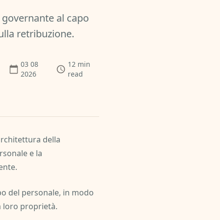
po governante al capo
ulla retribuzione.
03 08
12
min
2026
read
rchitettura della
rsonale e la
ente.
po del personale, in modo
a loro proprietà.