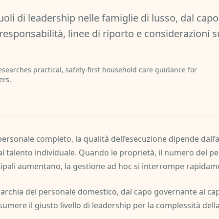
uoli di leadership nelle famiglie di lusso, dal ca
responsabilità, linee di riporto e considerazioni s
esearches practical, safety-first household care guidance for
ers.
personale completo, la qualità dell’esecuzione dipende dall’a
l talento individuale. Quando le proprietà, il numero del pe
pali aumentano, la gestione ad hoc si interrompe rapidam
rarchia del personale domestico, dal capo governante al ca
umere il giusto livello di leadership per la complessità dell