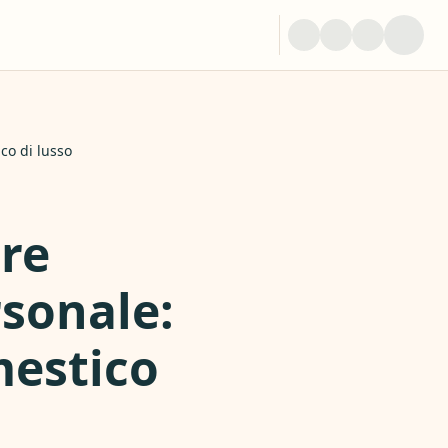
co di lusso
ore
rsonale:
mestico