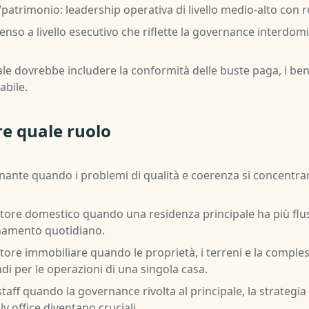
/patrimonio: leadership operativa di livello medio-alto con 
enso a livello esecutivo che riflette la governance interdomi
ale dovrebbe includere la conformità delle buste paga, i bene
abile.
 quale ruolo
ante quando i problemi di qualità e coerenza si concentran
ore domestico quando una residenza principale ha più flus
namento quotidiano.
re immobiliare quando le proprietà, i terreni e la compless
i per le operazioni di una singola casa.
taff quando la governance rivolta al principale, la strategia
ly office diventano cruciali.