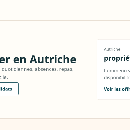
Autriche
ter en Autriche
proprié
 quotidiennes, absences, repas,
Commencez p
ile.
disponibilité
didats
Voir les off