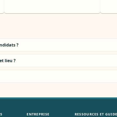
andidats ?
t lieu ?
S
ENTREPRISE
RESSOURCES ET GUID