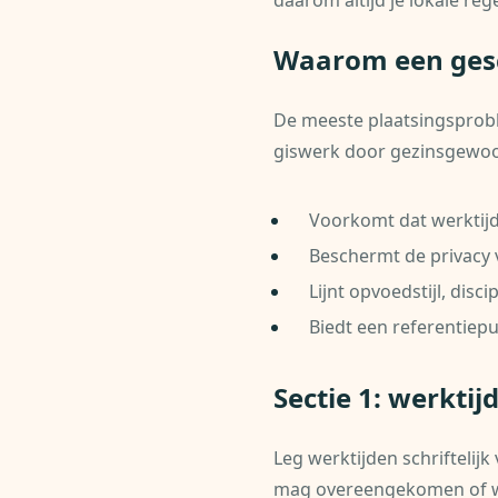
daarom altijd je lokale rege
Waarom een gesc
De meeste plaatsingsprob
giswerk door gezinsgewoon
Voorkomt dat werktijde
Beschermt de privacy v
Lijnt opvoedstijl, dis
Biedt een referentiep
Sectie 1: werktijd
Leg werktijden schriftelij
mag overeengekomen of we