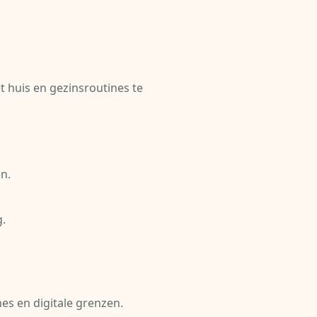
t huis en gezinsroutines te
n.
g.
nes en digitale grenzen.