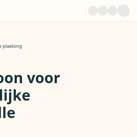
e plaatsing
oon voor
lijke
le