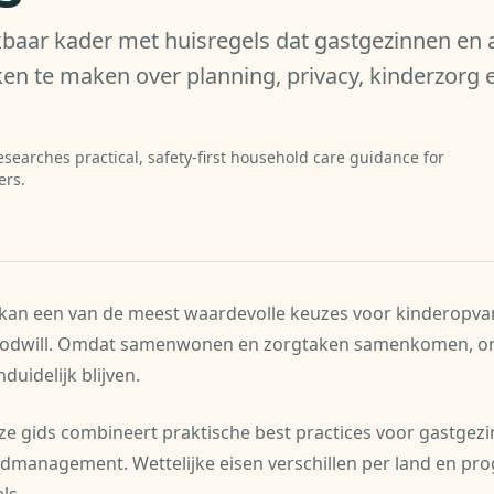
baar kader met huisregels dat gastgezinnen en 
en te maken over planning, privacy, kinderzorg 
esearches practical, safety-first household care guidance for
ers.
 kan een van de meest waardevolle keuzes voor kinderopvan
oodwill. Omdat samenwonen en zorgtaken samenkomen, on
uidelijk blijven.
ze gids combineert praktische best practices voor gastgez
dmanagement. Wettelijke eisen verschillen per land en pr