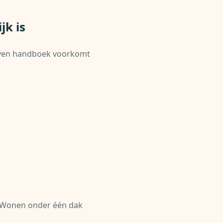
k is
even handboek voorkomt
jd. Wonen onder één dak