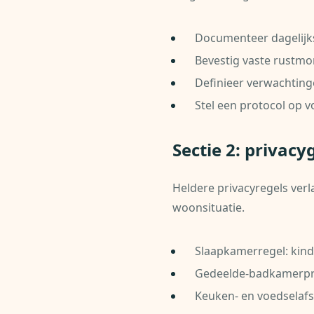
Documenteer dagelijks
Bevestig vaste rustmo
Definieer verwachtinge
Stel een protocol op 
Sectie 2: privac
Heldere privacyregels ver
woonsituatie.
Slaapkamerregel: kin
Gedeelde-badkamerpro
Keuken- en voedselafs