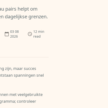
au pairs helpt om
en dagelijkse grenzen.
03 08
12
min
2026
read
g zijn, maar succes
tstaan spanningen snel
innen met veelgebruikte
ogramma; controleer