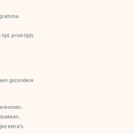
rogramma.
jd, privé-tijd).
r een gezondere
nenkomen.
dvakken.
ke extra's.