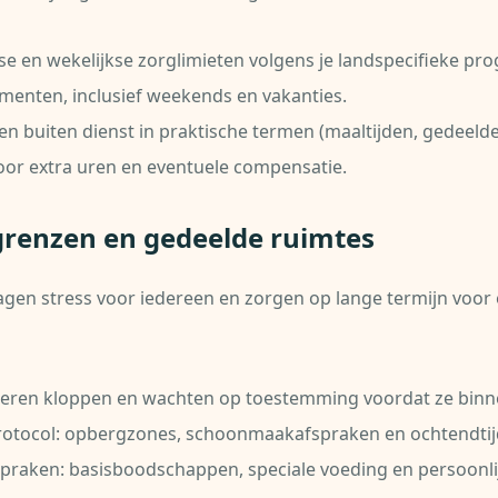
e en wekelijkse zorglimieten volgens je landspecifieke p
menten, inclusief weekends en vakanties.
n buiten dienst in praktische termen (maaltijden, gedeelde ti
voor extra uren en eventuele compensatie.
ygrenzen en gedeelde ruimtes
lagen stress voor iedereen en zorgen op lange termijn voo
deren kloppen en wachten op toestemming voordat ze bin
tocol: opbergzones, schoonmaakafspraken en ochtendtij
praken: basisboodschappen, speciale voeding en persoonlij