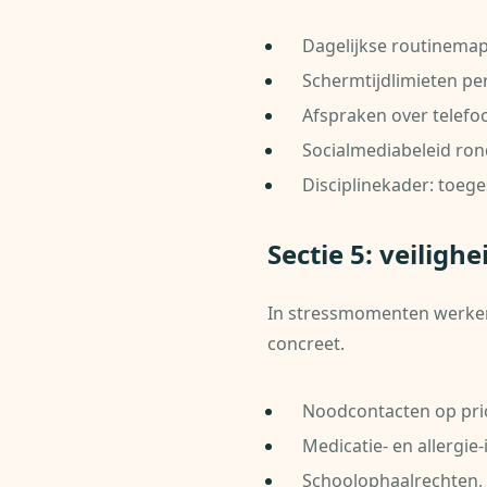
Dagelijkse routinemap:
Schermtijdlimieten per
Afspraken over telefoo
Socialmediabeleid rond
Disciplinekader: toeg
Sectie 5: veiligh
In stressmomenten werken
concreet.
Noodcontacten op prior
Medicatie- en allergie
Schoolophaalrechten, 