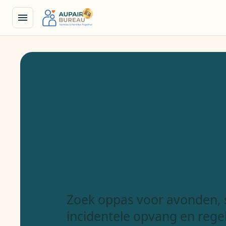
Vind betro
oppassen v
gezinsrouti
Zoek oppas voor avonden, s
incidentele opvang en rege