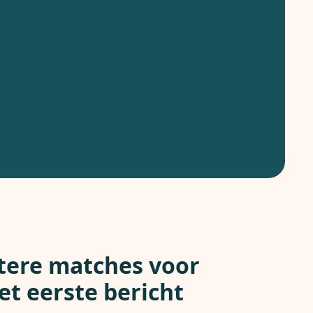
tere matches voor
et eerste bericht