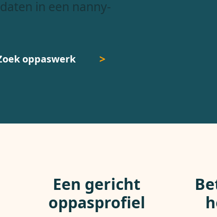
daten in een nanny-
Zoek oppaswerk
Een gericht
Be
oppasprofiel
h