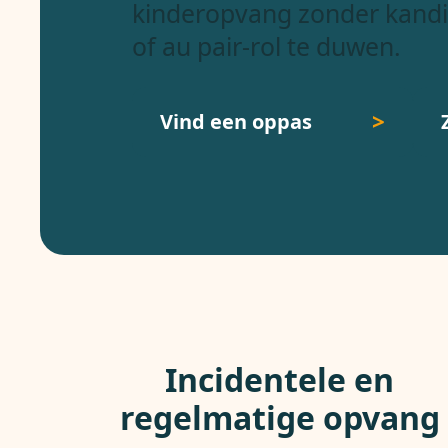
kinderopvang zonder kandi
of au pair-rol te duwen.
Vind een oppas
Incidentele en
regelmatige opvang