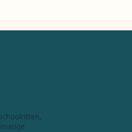
uwbare
oor echte
nes
choolritten,
lmatige