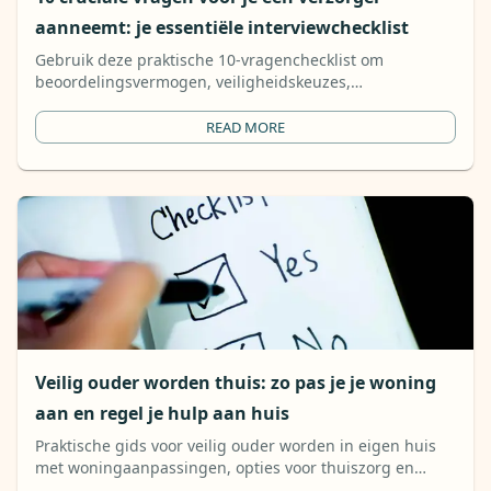
aanneemt: je essentiële interviewchecklist
Gebruik deze praktische 10-vragenchecklist om
beoordelingsvermogen, veiligheidskeuzes,
communicatiestijl en betrouwbaarheid van een
verzorger te beoordelen vóór aanname.
READ MORE
Veilig ouder worden thuis: zo pas je je woning
aan en regel je hulp aan huis
Praktische gids voor veilig ouder worden in eigen huis
met woningaanpassingen, opties voor thuiszorg en
moderne platforms die families helpen de