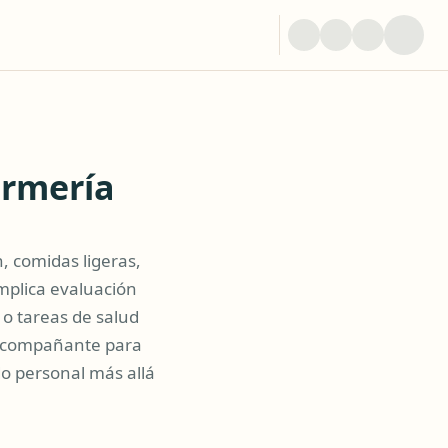
ermería
 comidas ligeras,
implica evaluación
 o tareas de salud
n acompañante para
do personal más allá