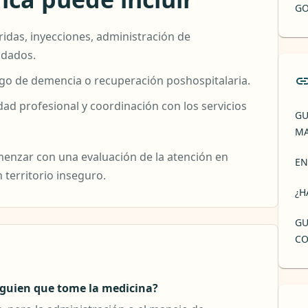
GO
ridas, inyecciones, administración de
idados.
sgo de demencia o recuperación poshospitalaria.
d profesional y coordinación con los servicios
GU
MA
menzar con una evaluación de la atención en
EN
 territorio inseguro.
¿H
GU
CO
guien que tome la medicina?