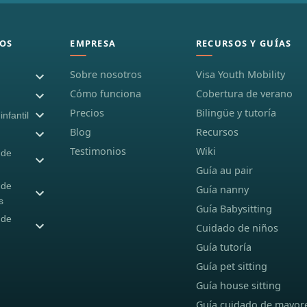
OS
EMPRESA
RECURSOS Y GUÍAS
Sobre nosotros
Visa Youth Mobility
Cómo funciona
Cobertura de verano
Precios
Bilingüe y tutoría
nfantil
Blog
Recursos
Testimonios
Wiki
 de
Guía au pair
 de
Guía nanny
s
Guía Babysitting
 de
Cuidado de niños
Guía tutoría
Guía pet sitting
Guía house sitting
Guía cuidado de mayor