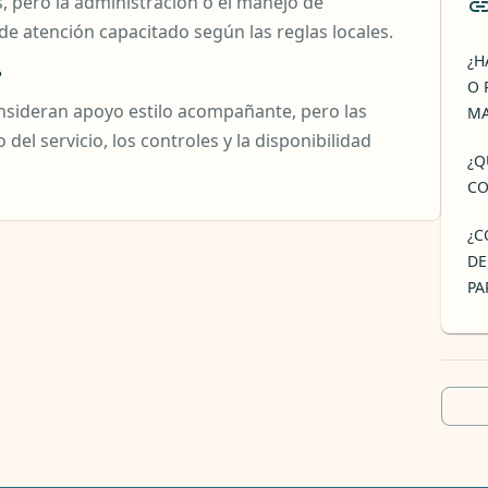
, pero la administración o el manejo de
 atención capacitado según las reglas locales.
¿H
?
O 
nsideran apoyo estilo acompañante, pero las
MA
 del servicio, los controles y la disponibilidad
¿Q
CO
¿C
DE
PA