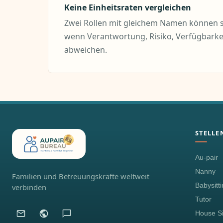
Keine Einheitsraten vergleichen
Zwei Rollen mit gleichem Namen können s
wenn Verantwortung, Risiko, Verfügbark
abweichen.
STELLE
Au-pair
Nanny
Familien und Betreuungskräfte weltweit
Babysitt
verbinden
Tutor
House Si