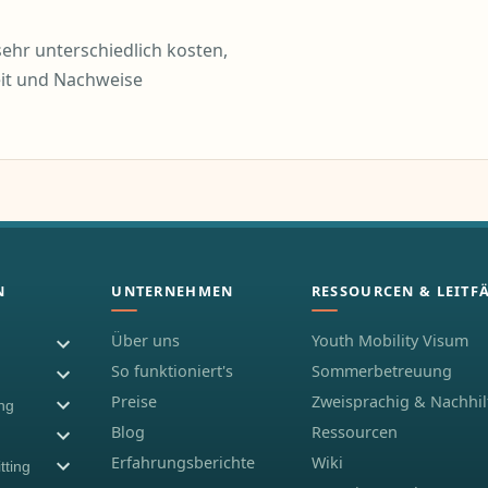
ehr unterschiedlich kosten,
eit und Nachweise
N
UNTERNEHMEN
RESSOURCEN & LEITF
Über uns
Youth Mobility Visum
So funktioniert's
Sommerbetreuung
Preise
Zweisprachig & Nachhil
ing
Blog
Ressourcen
Erfahrungsberichte
Wiki
tting