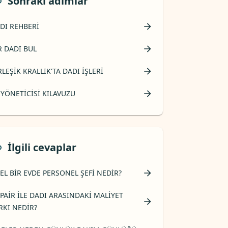
Sonraki adımlar
DI REHBERI
R DADI BUL
RLEŞIK KRALLIK'TA DADI IŞLERI
 YÖNETICISI KILAVUZU
İlgili cevaplar
EL BIR EVDE PERSONEL ŞEFI NEDIR?
PAIR ILE DADI ARASINDAKI MALIYET
RKI NEDIR?