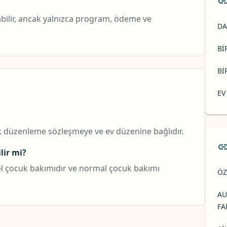
olabilir, ancak yalnızca program, ödeme ve
DA
BI
BI
EV
ak düzenleme sözleşmeye ve ev düzenine bağlıdır.
lir mi?
onel çocuk bakımıdır ve normal çocuk bakımı
ÖZ
AU
FA