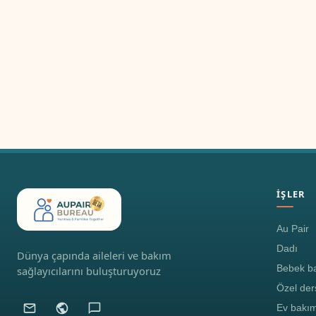
İŞLER
Au Pair
Dadı
Dünya çapında aileleri ve bakım
Bebek ba
sağlayıcılarını buluşturuyoruz
Özel der
Ev bakım