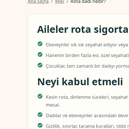
Ana sayfa
/
Wiki
/
Rota dadı nedir?
Aileler rota sigort
Ebeveynler sık ​​sık seyahat ediyor ve
Hanenin birden fazla evi, özel seyahati
Çocuklar, tam zamanlı bir dadıyı yormad
Neyi kabul etmeli
Kesin rota, dinlenme süreleri, seyahat
mesai.
Dadılar ve ebeveynler arasındaki devir 
Gizlilik, sınırlar, tarama kuralları, tıbbi