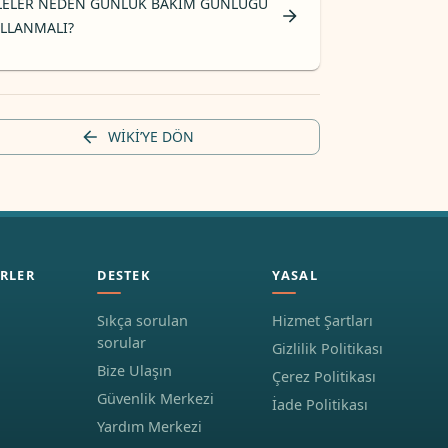
LELER NEDEN GÜNLÜK BAKIM GÜNLÜĞÜ
LLANMALI?
WIKI’YE DÖN
RLER
DESTEK
YASAL
Sıkça sorulan
Hizmet Şartları
sorular
Gizlilik Politikası
Bize Ulaşın
Çerez Politikası
Güvenlik Merkezi
İade Politikası
Yardım Merkezi