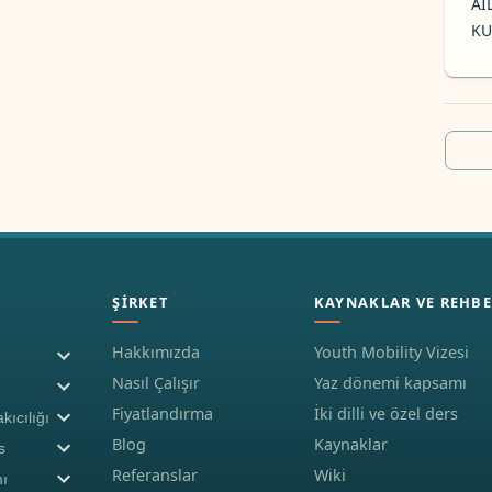
AI
KU
ŞIRKET
KAYNAKLAR VE REHBE
Hakkımızda
Youth Mobility Vizesi
Nasıl Çalışır
Yaz dönemi kapsamı
Fiyatlandırma
İki dilli ve özel ders
kıcılığı
Blog
Kaynaklar
s
Referanslar
Wiki
ı