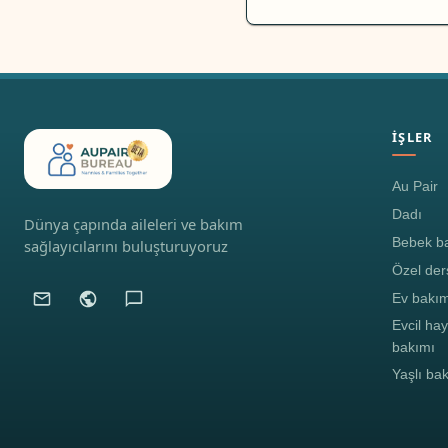
İŞLER
Au Pair
Dadı
Dünya çapında aileleri ve bakım
Bebek ba
sağlayıcılarını buluşturuyoruz
Özel der
Ev bakım
Evcil ha
bakımı
Yaşlı ba