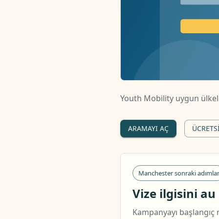
Youth Mobility uygun ülke
ARAMAYI AÇ
ÜCRETS
Manchester sonraki adımla
Vize ilgisini a
Kampanyayı başlangıç nok