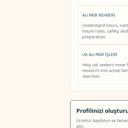
AU PAIR REHBERI
Understand hours, cont
house rules, safety, and
preparation.
UK AU PAIR IŞLERI
Help job seekers move 
research into active fam
searches.
Profilinizi oluştu
Ücretsiz kaydolun ve tamame
alın.