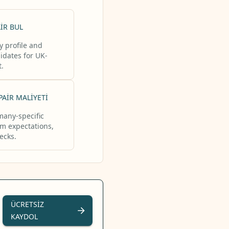
AIR BUL
y profile and
dates for UK-
t.
AIR MALIYETI
any-specific
m expectations,
hecks.
ÜCRETSIZ
KAYDOL