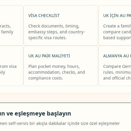
VISA CHECKLIST
UK IÇIN AU P
racts,
Check documents, timing,
Create a famil
 family
embassy steps, and country-
compare candi
specific visa routes.
based suppor
UK AU PAIR MALIYETI
ALMANYA AU P
from visa
Plan pocket money, hours,
Compare Germ
ily
accommodation, checks, and
rules, minimu
compliance costs.
and official c
run ve eşleşmeye başlayın
n self-servis bir akışla dakikalar içinde size özel eşleşmeler