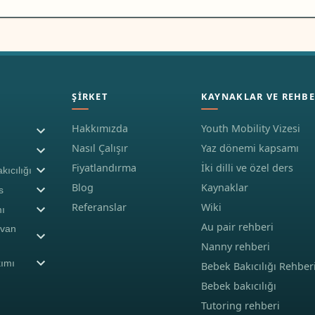
ŞIRKET
KAYNAKLAR VE REHBE
Hakkımızda
Youth Mobility Vizesi
Nasıl Çalışır
Yaz dönemi kapsamı
Fiyatlandırma
İki dilli ve özel ders
kıcılığı
Blog
Kaynaklar
s
Referanslar
Wiki
ı
Au pair rehberi
yvan
Nanny rehberi
kımı
Bebek Bakıcılığı Rehber
Bebek bakıcılığı
Tutoring rehberi