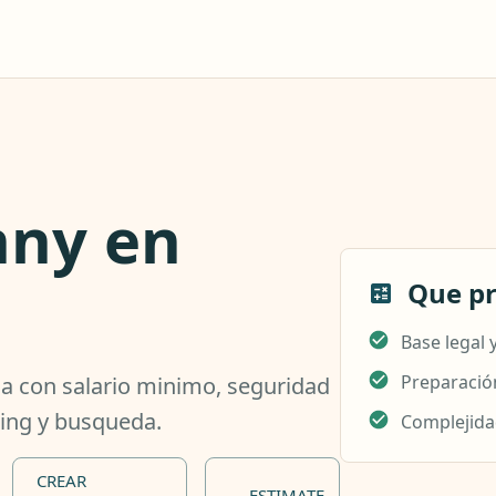
nny en
Que p
Base legal y
Preparació
ia con salario minimo, seguridad
ning y busqueda.
Complejidad
CREAR
ESTIMATE