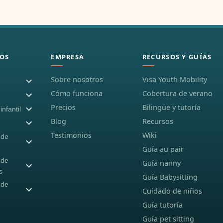
OS
EMPRESA
RECURSOS Y GUÍAS
Sobre nosotros
Visa Youth Mobility
Cómo funciona
Cobertura de verano
Precios
Bilingüe y tutoría
nfantil
Blog
Recursos
Testimonios
Wiki
 de
Guía au pair
 de
Guía nanny
s
Guía Babysitting
 de
Cuidado de niños
Guía tutoría
Guía pet sitting